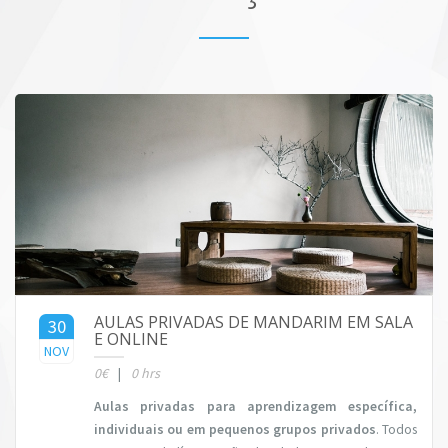
AULAS PRIVADAS DE MANDARIM EM SALA
30
E ONLINE
2016
NOV
0€
|
0 hrs
Aulas privadas para aprendizagem específica
,
individuais ou em pequenos grupos privados
. Todos