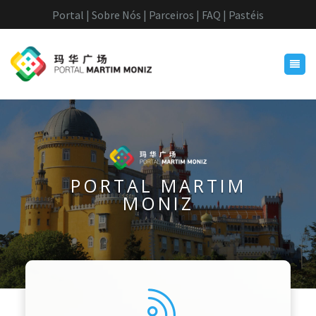
Portal |
Sobre Nós |
Parceiros |
FAQ
| Pastéis
PORTAL MARTIM
MONIZ