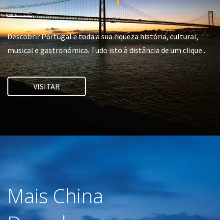
Grupo de 3 pessoas
Pacote de 20 horas
: 450€/grupo
Para grupos com um diferente número de pessoas,
contac
Descobrir Portugal e toda a sua riqueza história, cultural,
musical e gastronómica. Tudo isto à distância de um clique...
Mais informações e inscrições
Rua Américo Durão, 16B, Lisboa (Metro Linha Vermelha,
Estação Olaias)
VISITAR
cl@portalmartimmoniz.pt
210 113 590
Mais China