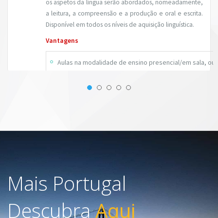
os aspetos da língua serão abordados, nomeadamente,
a leitura, a compreensão e a produção e oral e escrita.
Disponível em todos os níveis de aquisição linguística.
Vantagens
Aulas na modalidade de ensino presencial/em sala, ou 
Calendário flexível, sendo possível iniciar as aulas em 
Horários e conteúdos organizados de acordo com a di
privado.
Preçário
Aulas individuais
1 a 9 horas:
20€/hora
Mais Portugal
Pacote de 10 horas:
180€
Descubra
Aqui
Aulas em pequenos grupos privados